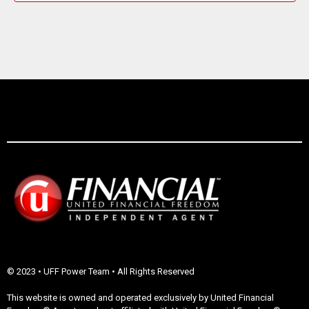
A
V
I
G
A
T
I
O
N
© 2023 • UFF Power Team • All Rights Reserved
This website is owned and operated exclusively by United Financial